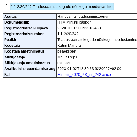
1.1-2/20/242 Teadusraamatukogude nõukogu moodustamine
Asutus
Haridus- ja Teadusministeerium
Dokumendiliik
HTM Ministri käskkiri
Registreerimise kuupäev
2020-10-07T11:33:13.483
Registreerimisnumber
1.1-2/20/242
Pealkiri
Teadusraamatukogude nõukogu moodustamin
Koostaja
Katrin Mandra
Koostaja ametinimetus
peaekspert
Allkirjastaja
Mailis Reps
Allkirjastaja ametinimetus
minister
Avaliku lehe uuendamise aeg
2023-01-02T18:30:33.6220667+02:00
Fail
Ministri_2020_KK_nr_242.asice