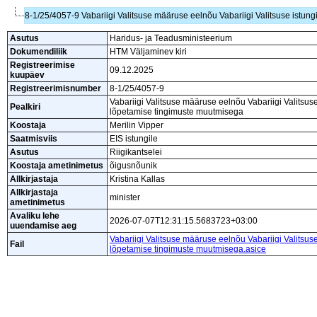
8-1/25/4057-9 Vabariigi Valitsuse määruse eelnõu Vabariigi Valitsuse istu
Asutus
Haridus- ja Teadusministeerium
Dokumendiliik
HTM Väljaminev kiri
Registreerimise
09.12.2025
kuupäev
Registreerimisnumber
8-1/25/4057-9
Vabariigi Valitsuse määruse eelnõu Vabariigi Valitsu
Pealkiri
lõpetamise tingimuste muutmisega
Koostaja
Merilin Vipper
Saatmisviis
EIS istungile
Asutus
Riigikantselei
Koostaja ametinimetus
õigusnõunik
Allkirjastaja
Kristina Kallas
Allkirjastaja
minister
ametinimetus
Avaliku lehe
2026-07-07T12:31:15.5683723+03:00
uuendamise aeg
Vabariigi Valitsuse määruse eelnõu Vabariigi Valitsu
Fail
lõpetamise tingimuste muutmisega.asice