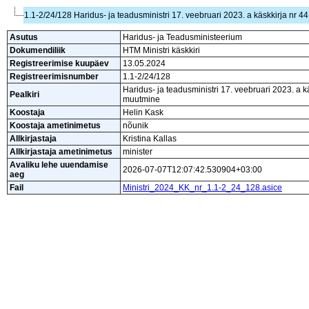
1.1-2/24/128 Haridus- ja teadusministri 17. veebruari 2023. a käskkirja n
Asutus
Haridus- ja Teadusministeerium
Dokumendiliik
HTM Ministri käskkiri
Registreerimise kuupäev
13.05.2024
Registreerimisnumber
1.1-2/24/128
Haridus- ja teadusministri 17. veebruari 2023. a
Pealkiri
muutmine
Koostaja
Helin Kask
Koostaja ametinimetus
nõunik
Allkirjastaja
Kristina Kallas
Allkirjastaja ametinimetus
minister
Avaliku lehe uuendamise
2026-07-07T12:07:42.530904+03:00
aeg
Fail
Ministri_2024_KK_nr_1.1-2_24_128.asice